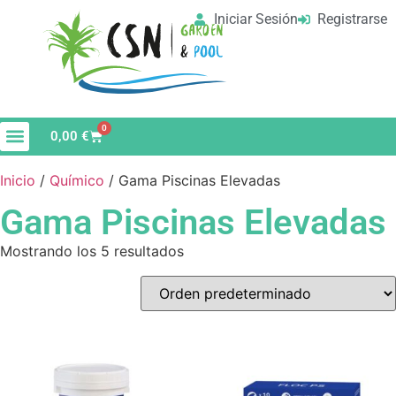
Iniciar Sesión
Registrarse
0
0,00
€
Material de Limpieza
Vaso de Piscina
Inicio
/
Químico
/ Gama Piscinas Elevadas
Gama Piscinas Elevadas
Mostrando los 5 resultados