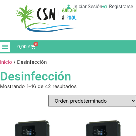
Iniciar Sesión
Registrarse
0
0,00
€
Material de Limpieza
Vaso de Piscina
Inicio
/ Desinfección
Desinfección
Mostrando 1–16 de 42 resultados