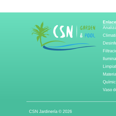
Enlace
Analiz
Climat
Desinf
Filtrac
Ilumin
Limpia
Materi
Químic
Vaso d
CSN Jardinería © 2026