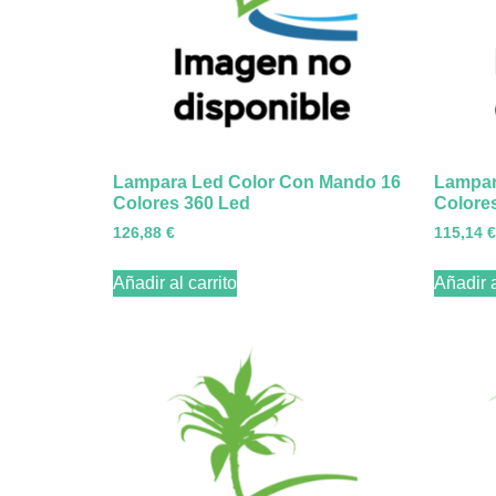
Lampara Led Color Con Mando 16
Lampar
Colores 360 Led
Colore
126,88
€
115,14
€
Añadir al carrito
Añadir a