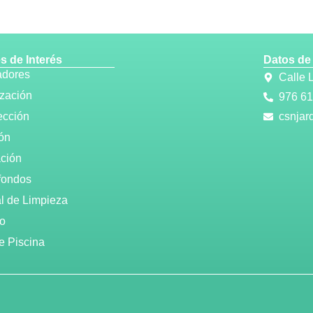
s de Interés
Datos de
adores
Calle
ización
976 61
ección
csnjar
ión
ación
fondos
al de Limpieza
o
e Piscina