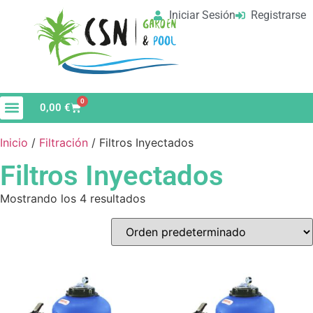
Iniciar Sesión
Registrarse
0
0,00
€
Material de Limpieza
Vaso de Piscina
Inicio
/
Filtración
/ Filtros Inyectados
Filtros Inyectados
Mostrando los 4 resultados