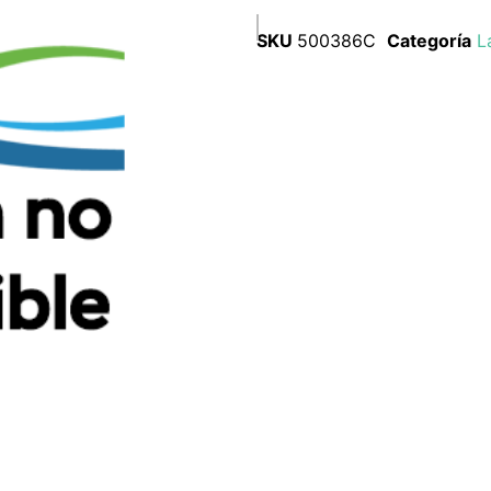
SKU
500386C
Categoría
L