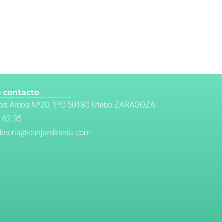
 contacto
Los Arcos Nº20, 1ºC 50180 Utebo ZARAGOZA
 62 35
dineria@csnjardineria.com