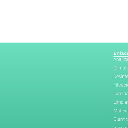
Enlace
Analiz
Climat
Desinf
Filtrac
Ilumin
Limpia
Materi
Químic
Vaso d