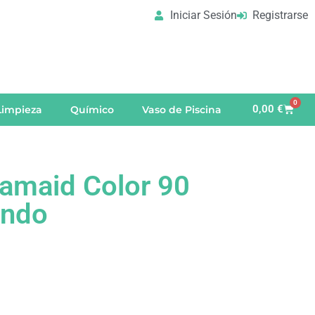
Iniciar Sesión
Registrarse
0
0,00
€
Limpieza
Químico
Vaso de Piscina
amaid Color 90
ando