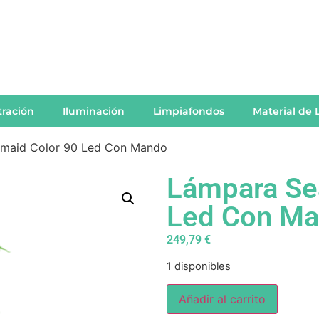
ltración
Iluminación
Limpiafondos
Material de 
maid Color 90 Led Con Mando
Lámpara Se
Led Con M
249,79
€
1 disponibles
Añadir al carrito