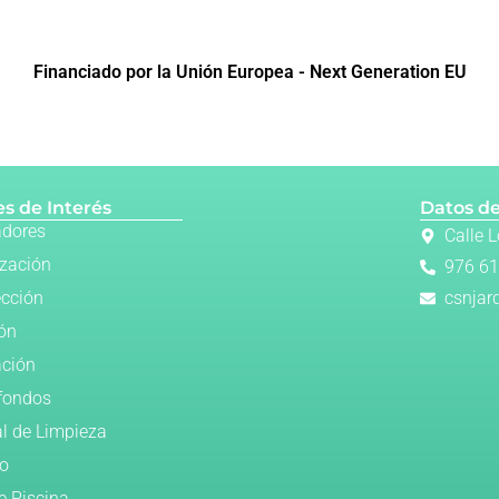
Financiado por la Unión Europea - Next Generation EU
s de Interés
Datos de
adores
Calle 
ización
976 61
ección
csnjar
ión
ación
fondos
al de Limpieza
o
e Piscina