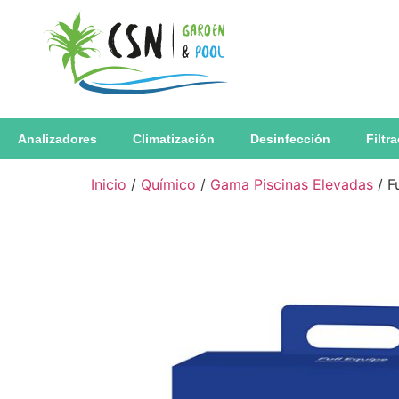
Analizadores
Climatización
Desinfección
Filtr
Inicio
/
Químico
/
Gama Piscinas Elevadas
/ F