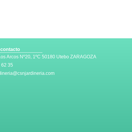
 contacto
 Los Arcos Nº20, 1ºC 50180 Utebo ZARAGOZA
 62 35
dineria@csnjardineria.com