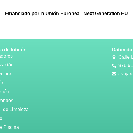
Financiado por la Unión Europea - Next Generation EU
s de Interés
Datos de
adores
Calle
ización
976 61
ección
csnjar
ión
ación
fondos
al de Limpieza
o
e Piscina