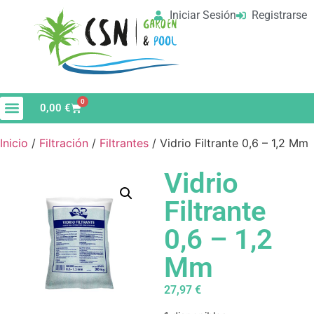
Iniciar Sesión
Registrarse
0
0,00
€
Material de Limpieza
Vaso de Piscina
Inicio
/
Filtración
/
Filtrantes
/ Vidrio Filtrante 0,6 – 1,2 Mm
Vidrio
Filtrante
0,6 – 1,2
Mm
27,97
€