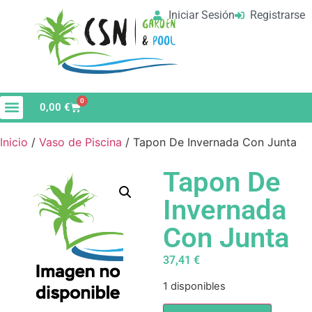
Iniciar Sesión
Registrarse
0
0,00
€
Material de Limpieza
Vaso de Piscina
Inicio
/
Vaso de Piscina
/ Tapon De Invernada Con Junta
Tapon De
Invernada
Con Junta
37,41
€
1 disponibles