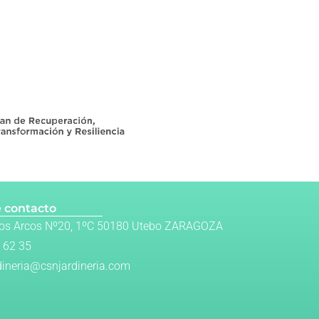
 contacto
Los Arcos Nº20, 1ºC 50180 Utebo ZARAGOZA
 62 35
dineria@csnjardineria.com