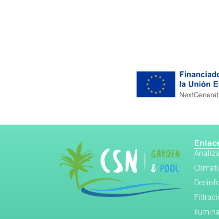
Enlace
Analiz
Climat
Desinf
Filtrac
Ilumin