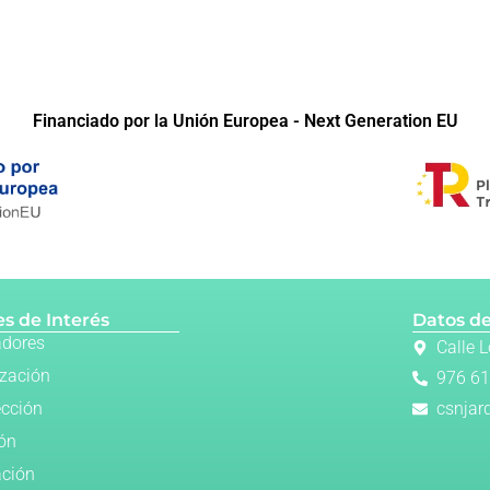
Financiado por la Unión Europea - Next Generation EU
s de Interés
Datos de
adores
Calle 
ización
976 61
ección
csnjar
ión
ación