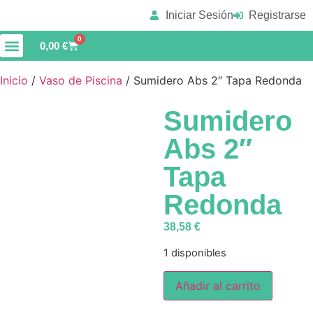
Iniciar Sesión
Registrarse
0
0,00
€
Material de Limpieza
Vaso de Piscina
Inicio
/
Vaso de Piscina
/ Sumidero Abs 2″ Tapa Redonda
Sumidero
Abs 2″
Tapa
Redonda
38,58
€
1 disponibles
Añadir al carrito