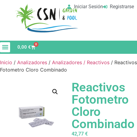
Iniciar Sesión
Registrarse
0
0,00
€
Material de Limpieza
Vaso de Piscina
Inicio
/
Analizadores
/
Analizadores / Reactivos
/ Reactivos
Fotometro Cloro Combinado
Reactivos
Fotometro
Cloro
Combinado
42,77
€