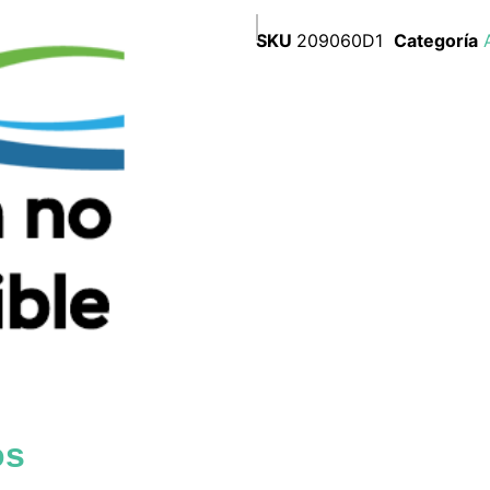
SKU
209060D1
Categoría
os