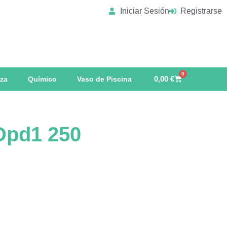
Iniciar Sesión
Registrarse
0
0,00
€
eza
Químico
Vaso de Piscina
Dpd1 250