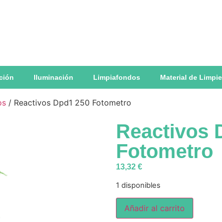
ación
Iluminación
Limpiafondos
Material de Limpi
os
/ Reactivos Dpd1 250 Fotometro
Reactivos 
Fotometro
13,32
€
1 disponibles
Añadir al carrito