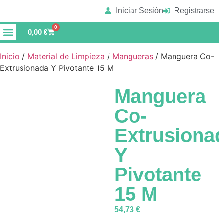
Iniciar Sesión
Registrarse
0
0,00
€
Material de Limpieza
Vaso de Piscina
Inicio
/
Material de Limpieza
/
Mangueras
/ Manguera Co-
Extrusionada Y Pivotante 15 M
Manguera
Co-
Extrusiona
Y
Pivotante
15 M
54,73
€