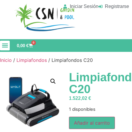
Iniciar Sesión
Registrarse
0
0,00
€
Material de Limpieza
Vaso de Piscina
Inicio
/
Limpiafondos
/ Limpiafondos C20
Limpiafon
C20
1.522,02
€
1 disponibles
Añadir al carrito