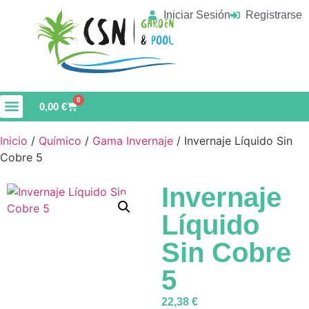
Iniciar Sesión
Registrarse
0
0,00
€
Material de Limpieza
Vaso de Piscina
Inicio
/
Químico
/
Gama Invernaje
/ Invernaje Líquido Sin
Cobre 5
Invernaje
Líquido
Sin Cobre
5
22,38
€