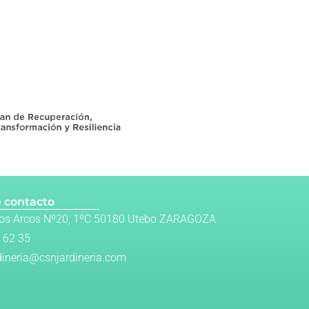
 contacto
Los Arcos Nº20, 1ºC 50180 Utebo ZARAGOZA
 62 35
dineria@csnjardineria.com