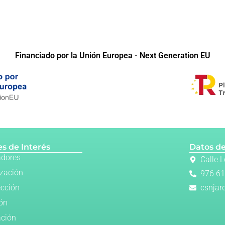
Financiado por la Unión Europea - Next Generation EU
s de Interés
Datos de
adores
Calle 
ización
976 61
ección
csnjar
ión
ación