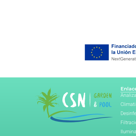
Enlace
Analiz
Climat
Desinf
Filtrac
Ilumin