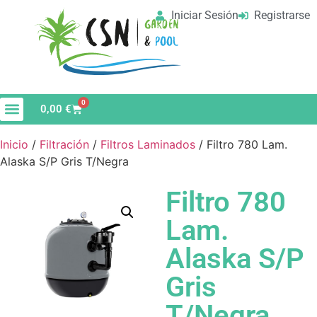
Iniciar Sesión
Registrarse
0
0,00
€
Material de Limpieza
Vaso de Piscina
Inicio
/
Filtración
/
Filtros Laminados
/ Filtro 780 Lam.
Alaska S/P Gris T/Negra
Filtro 780
Lam.
Alaska S/P
Gris
T/Negra