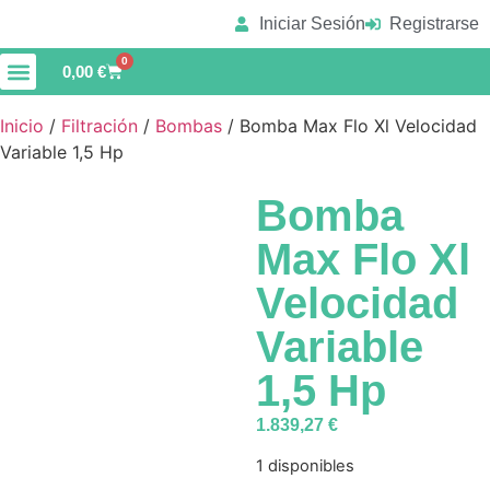
Iniciar Sesión
Registrarse
0
0,00
€
Material de Limpieza
Vaso de Piscina
Inicio
/
Filtración
/
Bombas
/ Bomba Max Flo Xl Velocidad
Variable 1,5 Hp
Bomba
Max Flo Xl
Velocidad
Variable
1,5 Hp
1.839,27
€
1 disponibles