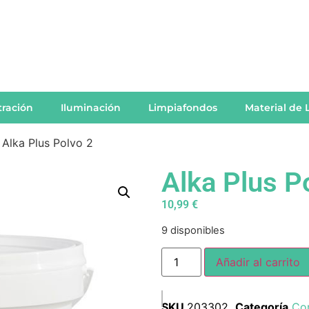
ltración
Iluminación
Limpiafondos
Material de 
 Alka Plus Polvo 2
Alka Plus P
10,99
€
9 disponibles
Añadir al carrito
SKU
203302
Categoría
Com