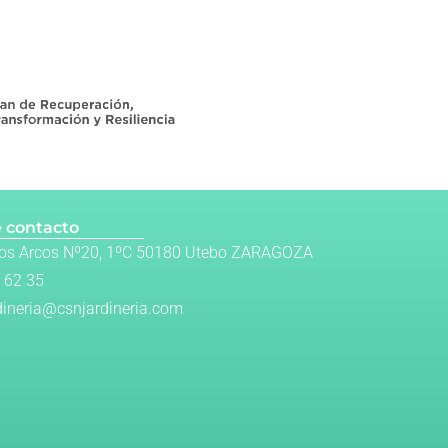
 contacto
Los Arcos Nº20, 1ºC 50180 Utebo ZARAGOZA
 62 35
dineria@csnjardineria.com