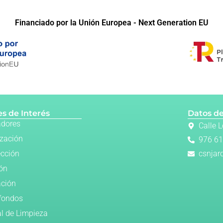
Financiado por la Unión Europea - Next Generation EU
s de Interés
Datos de
adores
Calle 
ización
976 61
ección
csnjar
ión
ación
fondos
al de Limpieza