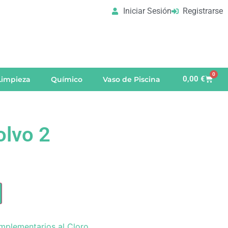
Iniciar Sesión
Registrarse
0
0,00
€
Limpieza
Químico
Vaso de Piscina
olvo 2
plementarios al Cloro