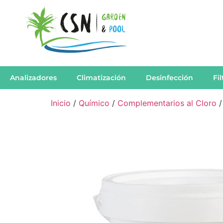
Analizadores
Climatización
Desinfección
Fi
Inicio
/
Químico
/
Complementarios al Cloro
/