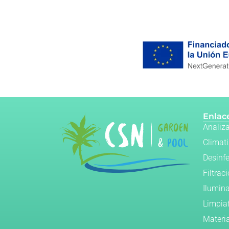
Enlace
Analiz
Climat
Desinf
Filtrac
Ilumin
Limpia
Materi