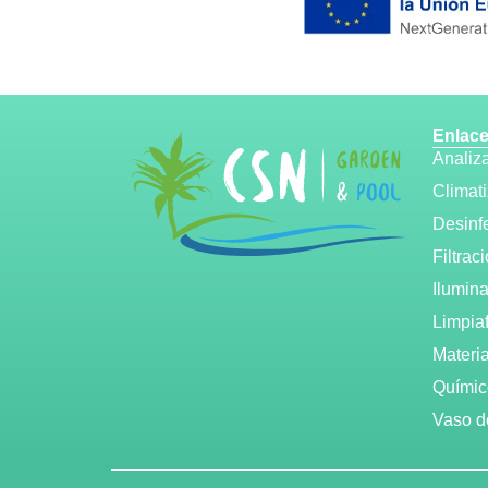
Enlace
Analiz
Climat
Desinf
Filtrac
Ilumin
Limpia
Materi
Químic
Vaso d