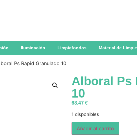
ación
Iluminación
Limpiafondos
Material de Limpi
lboral Ps Rapid Granulado 10
Alboral Ps
10
68,47
€
1 disponibles
Añadir al carrito