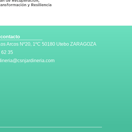
 contacto
 Los Arcos Nº20, 1ºC 50180 Utebo ZARAGOZA
 62 35
dineria@csnjardineria.com