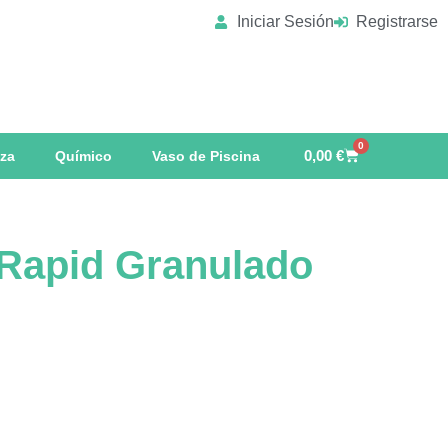
Iniciar Sesión
Registrarse
0
0,00
€
eza
Químico
Vaso de Piscina
 Rapid Granulado