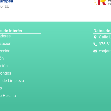
s de Interés
Datos de
adores
Calle
ización
976 61
ección
csnjar
ión
ación
fondos
al de Limpieza
o
e Piscina